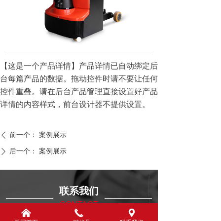
【这是一个产品详情】产品详情已自动绑定后
台每篇产品的数据。拖动控件时请不要让任何
控件重叠。请在后台产品管理直接设置好产品
详情的内容样式，前台设计器不提供设置。
前一个：
案例展示
ꄴ
后一个：
案例展示
ꄲ
联系我们
CONTACT
낀
끅
끇